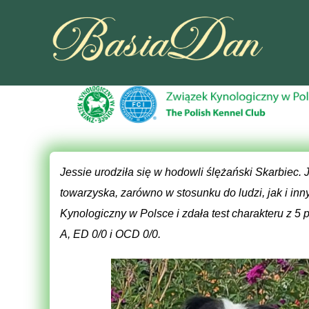
Jessie urodziła się w hodowli ślężański Skarbiec. 
towarzyska, zarówno w stosunku do ludzi, jak i in
Kynologiczny w Polsce i zdała test charakteru z 
A, ED 0/0 i OCD 0/0.