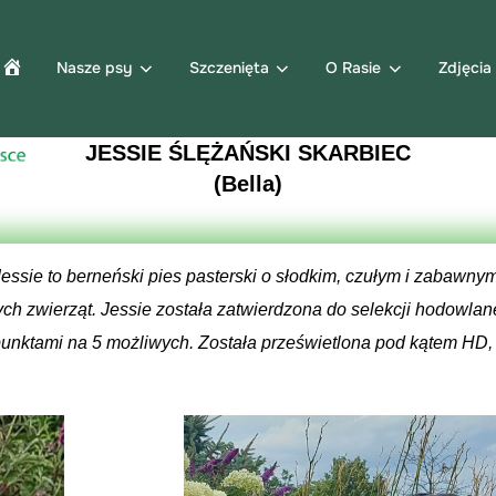
Nasze psy
Szczenięta
O Rasie
Zdjęcia
JESSIE ŚLĘŻAŃSKI SKARBIEC
(Bella)
Jessie to berneński pies pasterski o słodkim, czułym i zabawny
nych zwierząt. Jessie została zatwierdzona do selekcji hodowla
5 punktami na 5 możliwych. Została prześwietlona pod kątem HD